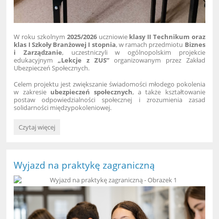
W roku szkolnym
2025/2026
uczniowie
klasy II Technikum oraz
klas I Szkoły Branżowej I stopnia
, w ramach przedmiotu
Biznes
i Zarządzanie
, uczestniczyli w ogólnopolskim projekcie
edukacyjnym
„Lekcje z ZUS”
organizowanym przez Zakład
Ubezpieczeń Społecznych.
Celem projektu jest zwiększanie świadomości młodego pokolenia
w zakresie
ubezpieczeń społecznych
, a także kształtowanie
postaw odpowiedzialności społecznej i zrozumienia zasad
solidarności międzypokoleniowej.
Lekcje
Czytaj więcej
z
ZUS
w
naszej
Wyjazd na praktykę zagraniczną
szkole: