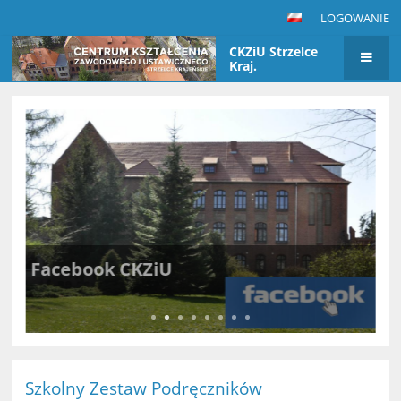
LOGOWANIE
CKZiU Strzelce
Kraj.
Strona
główna
Facebook CKZiU
Dołącz do naszej społeczności szkolnej
Szkolny Zestaw Podręczników