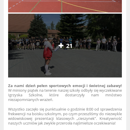
21
Za nami dzień pełen sportowych emocji i świetnej zabawy!
W miniony piątek na terenie naszej szkoły odbyły się wyczekiwane
Igrzyska Szkolne, które dostarczyły nam mnóstwo
niezapomnianych wrażeń.
Wszystko zaczęło się punktualnie o godzinie 8:00 od sprawdzenia
frekwencji na boisku szkolnym, po czym przeszliśmy do niezwykle
widowiskowej prezentacji klasowych „cieszynek”. Kreatywność
naszych uczniów jak zwykle przerosła najśmielsze oczekiwania!