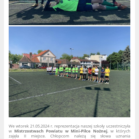
We wtorek 21.05.2024 r. reprezentacja naszej szkoły uczestniczyła
w
Mistrzostwach Powiatu w Mini-Piłce Nożnej
, w których
zajęła II miejsce. Chłopcom należą się słowa uznania