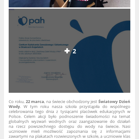
2
Co roku,
22 marca
, na świecie obchodzony jest
Światowy Dzień
Wody
. W tym roku nasza szkoła przystąpiła do wspólnego
celebrowania tego dnia z tysiącami placówek edukacyjnych w
Polsce. Celem akcji było podnoszenie świadomości na temat
globalnych wyzwań wodnych oraz zaangażowanie do działań
na rzecz powszechnego dostępu do wody na świecie. Nasi
uczniowie mieli możliwość zapoznania się z informacjami
zawartymi na plakatach rozwieszonych w szkole, a uczniowie klas