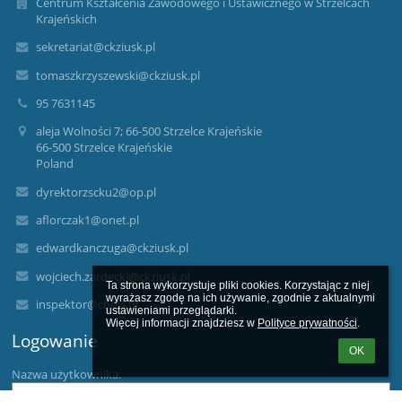
Centrum Kształcenia Zawodowego i Ustawicznego w Strzelcach
Krajeńskich
sekretariat@ckziusk.pl
tomaszkrzyszewski@ckziusk.pl
95 7631145
aleja Wolności 7; 66-500 Strzelce Krajeńskie
66-500 Strzelce Krajeńskie
Poland
dyrektorzscku2@op.pl
aflorczak1@onet.pl
edwardkanczuga@ckziusk.pl
wojciech.zardecki@ckziusk.pl
Ta strona wykorzystuje pliki cookies. Korzystając z niej 
wyrażasz zgodę na ich używanie, zgodnie z aktualnymi 
inspektor@cbi24.pl
ustawieniami przeglądarki.

Więcej informacji znajdziesz w 
Polityce prywatności
.
Logowanie
OK
Nazwa użytkownika: