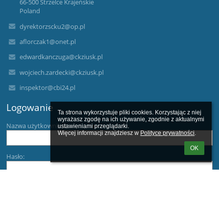
66-500 Strzelce Krajeńskie
Poland
dyrektorzscku2@op.pl
aflorczak1@onet.pl
edwardkanczuga@ckziusk.pl
wojciech.zardecki@ckziusk.pl
inspektor@cbi24.pl
Logowanie
Ta strona wykorzystuje pliki cookies. Korzystając z niej 
wyrażasz zgodę na ich używanie, zgodnie z aktualnymi 
Nazwa użytkownika:
ustawieniami przeglądarki.

Więcej informacji znajdziesz w 
Polityce prywatności
.
OK
Hasło:
Zapomniałem loginu lub hasła